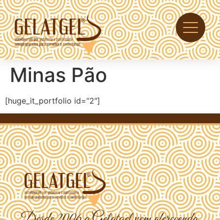
Minas Pão
[huge_it_portfolio id=”2″]
Desde 2006
a
Gelatgel
vem oferecendo