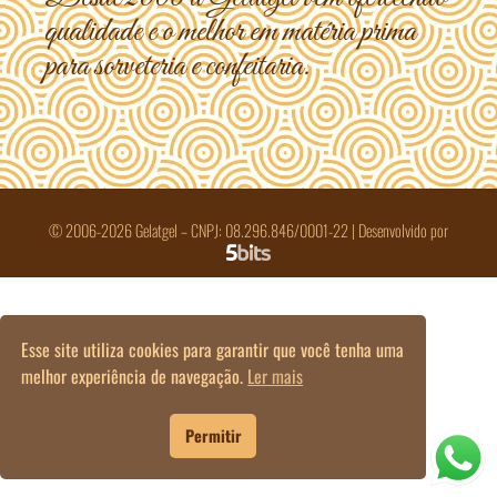
qualidade e o melhor em matéria prima
para sorveteria e confeitaria.
©
2006-2026
Gelatgel – CNPJ: 08.296.846/0001-22 | Desenvolvido por
Esse site utiliza cookies para garantir que você tenha uma
melhor experiência de navegação.
Ler mais
Permitir