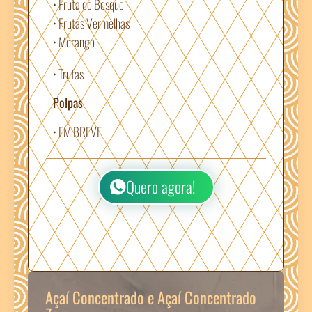
• Fruta do Bosque
• Frutas Vermelhas
• Morango
• Trufas
Polpas
• EM BREVE
Quero agora!
Açaí Concentrado e Açaí Concentrado