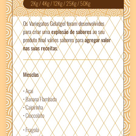
2Kg / 4Kg / 12Kg / 25Kg / 50Kg
Os Variegatos Gelatgel foram desenvolvidos
para criar uma
explosão de sabores
ao seu
produto final vários sabores para
agregar valor
nas suas receitas
.
Mesclas
• Açaí
• Banana Flambada
• Caipirinha
• Cioccolato
• Fragola